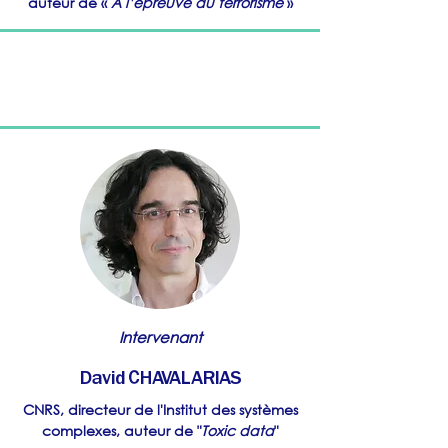
auteur de «
A l’épreuve du terrorisme
»
Intervenant
David CHAVALARIAS
CNRS, d
irecteur de l'Institut des systèmes
complexes, auteur de "
Toxic data
"