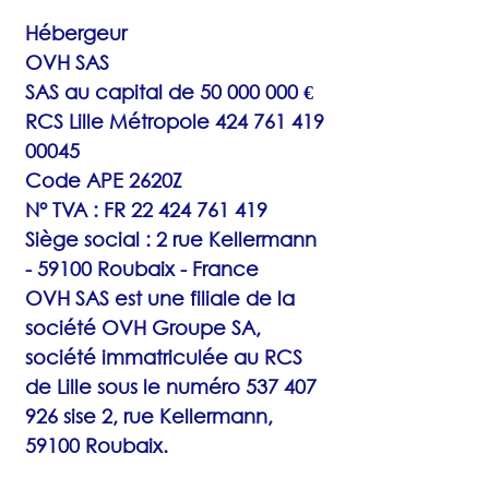
Hébergeur
OVH SAS
SAS au capital de
50 000 000
€
RCS Lille Métropole
424 761 419
00045
Code APE 2620Z
N° TVA : FR 22 424 761 419
Siège social : 2 rue Kellermann
- 59100 Roubaix - France
OVH SAS est une filiale de la
société OVH Groupe SA,
société immatriculée au RCS
de Lille sous le numéro
537 407
926
sise 2, rue Kellermann,
59100 Roubaix.