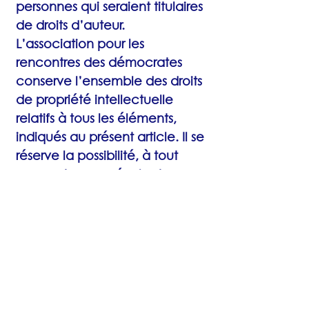
personnes qui seraient titulaires
de droits d’auteur.
L’association pour les
rencontres des démocrates
conserve l’ensemble des droits
de propriété intellectuelle
relatifs à tous les éléments,
indiqués au présent article. Il se
réserve la possibilité, à tout
moment, sans préavis et sans
avoir à motiver sa décision,
d’interdire aux tiers concernés
l’utilisation de ces éléments.
Politique de confidentialité
Conformément à la loi
informatique et libertés du 6